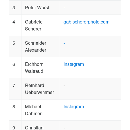
3
Peter Wurst
-
4
Gabriele
gabischererphoto.com
Scherer
5
Schneider
-
Alexander
6
Eichhorn
Instagram
Waltraud
7
Reinhard
-
Ueberwimmer
8
Michael
Instagram
Dahmen
9
Christian
-