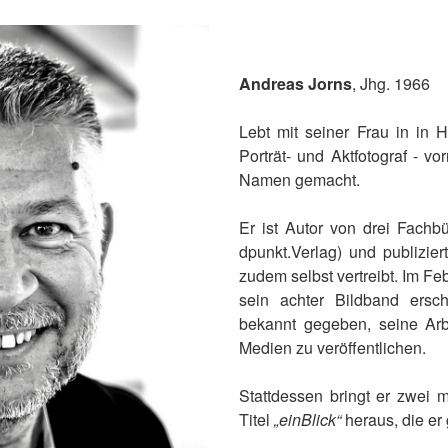
Andreas Jorns
, Jhg. 1966
Lebt mit seiner Frau in in 
Porträt- und Aktfotograf - v
Namen gemacht.
Er ist Autor von drei Fachb
dpunkt.Verlag) und publizier
zudem selbst vertreibt. Im Fe
sein achter Bildband ersc
bekannt gegeben, seine Arb
Medien zu veröffentlichen.
Stattdessen bringt er zwei 
Titel
„einBlick“
heraus, die er g