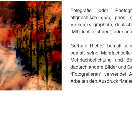
Fotografie oder Photog
altgriechisch φῶς phōs, de
γράφειν gráphein, deutsch 
„Mit Licht zeichnen“) oder auc
Gerhard Richter bemalt sein
bemalt seine Mehrfachbeli
Mehrfachbelichtung und 
dadurch andere Bilder und Ge
“Fotografieren” verwendet A
Arbeiten den Ausdruck “Malen 